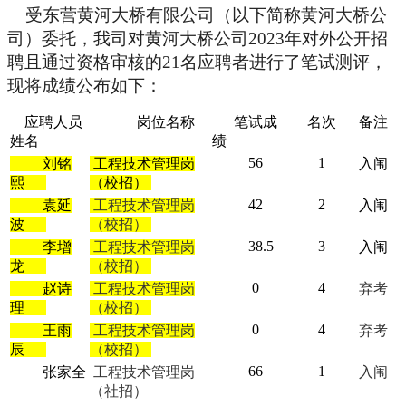
受东营黄河大桥有限公司（以下简称黄河大桥公
司）委托，我司对
黄河
大桥公司2023年对外公开招
聘且通过资格审核的21名应聘者进行了笔试测评，
现将成绩公布如下：
应聘人员
岗位名称
笔试成
名次
备注
姓名
绩
56
1
刘铭
工程技术管理岗
入闱
熙
（校招）
42
2
袁延
工程技术管理岗
入闱
波
（校招）
38.5
3
李增
工程技术管理岗
入闱
龙
（校招）
0
4
赵诗
工程技术管理岗
弃考
理
（校招）
0
4
王雨
工程技术管理岗
弃考
辰
（校招）
66
1
张家全
工程技术管理岗
入闱
（社招）