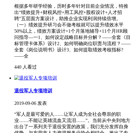
根据多年研学经验，历时多年针对目前企业情况，特推
出“绩效提升+财税风控+用工风控+股权设计+人才招
聘”五层面方案设计，助推企业实现利润持续倍增。
（一）绩效提升研习会不做考核就可以提升绩效水平
50%以上，绩效方案设计+1个月落地辅导+11个月HR顾
问指导—一1、如何设定战略目标并分解？——全套《目
标管理卡体系》设计2、如何明确岗位职责与流程？——
全套《岗位说明书》设计3、如何提取绩效考核指标?
——全
440 人看过
退役军人专项培训
2019-09-06 发表
“军人是最可爱的人……让军人成为全社会尊崇的职
业……不能让英雄流血又流泪……”。当前从中央到地方
出台了一系列关于退役安置的政策，我们充分发挥自身
优势，与东营市人力资源服务业协会相结合，推出了专